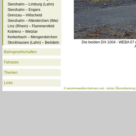
Siershahn – Limburg (Lahn)
Siershahn – Engers
Grenzau – Hillscheid
Siershahn – Altenkirchen (Ww)
Linz (Rhein) – Flammersfeld
Koblenz – Wetzlar
Kerkerbach – Mengerskirchen
Die beiden DH 1004 - WEBA 07 un
Stockhausen (Lahn) – Beilstein
Bahngesellschaften
Fahrplan
Themen
Links
©
westerwaelder-bahnen.net
- letzte Überarbeitun