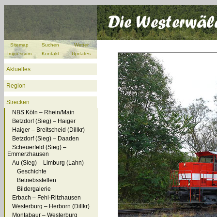
Sitemap
Suchen
Wetter
Impressum
Kontakt
Updates
Aktuelles
Region
Strecken
NBS Köln – Rhein/Main
Betzdorf (Sieg) – Haiger
Haiger – Breitscheid (Dillkr)
Betzdorf (Sieg) – Daaden
Scheuerfeld (Sieg) –
Emmerzhausen
Au (Sieg) – Limburg (Lahn)
Geschichte
Betriebsstellen
Bildergalerie
Erbach – Fehl-Ritzhausen
Westerburg – Herborn (Dillkr)
Montabaur – Westerburg