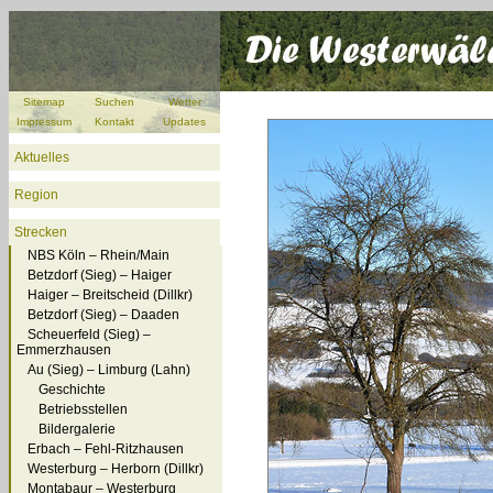
Sitemap
Suchen
Wetter
Impressum
Kontakt
Updates
Aktuelles
Region
Strecken
NBS Köln – Rhein/Main
Betzdorf (Sieg) – Haiger
Haiger – Breitscheid (Dillkr)
Betzdorf (Sieg) – Daaden
Scheuerfeld (Sieg) –
Emmerzhausen
Au (Sieg) – Limburg (Lahn)
Geschichte
Betriebsstellen
Bildergalerie
Erbach – Fehl-Ritzhausen
Westerburg – Herborn (Dillkr)
Montabaur – Westerburg