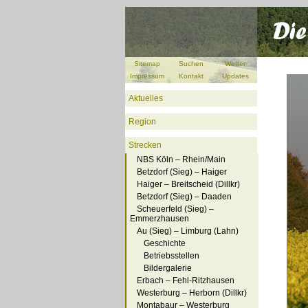
Sitemap
Suchen
Wetter
Impressum
Kontakt
Updates
Aktuelles
Region
Strecken
NBS Köln – Rhein/Main
Betzdorf (Sieg) – Haiger
Haiger – Breitscheid (Dillkr)
Betzdorf (Sieg) – Daaden
Scheuerfeld (Sieg) –
Emmerzhausen
Au (Sieg) – Limburg (Lahn)
Geschichte
Betriebsstellen
Bildergalerie
Erbach – Fehl-Ritzhausen
Westerburg – Herborn (Dillkr)
Montabaur – Westerburg