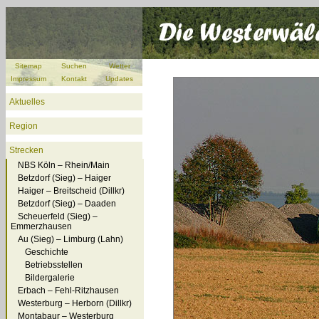
Sitemap
Suchen
Wetter
Impressum
Kontakt
Updates
Aktuelles
Region
Strecken
NBS Köln – Rhein/Main
Betzdorf (Sieg) – Haiger
Haiger – Breitscheid (Dillkr)
Betzdorf (Sieg) – Daaden
Scheuerfeld (Sieg) –
Emmerzhausen
Au (Sieg) – Limburg (Lahn)
Geschichte
Betriebsstellen
Bildergalerie
Erbach – Fehl-Ritzhausen
Westerburg – Herborn (Dillkr)
Montabaur – Westerburg