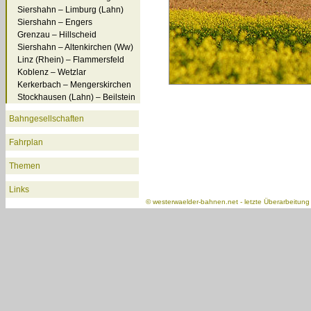
Siershahn – Limburg (Lahn)
Siershahn – Engers
Grenzau – Hillscheid
Siershahn – Altenkirchen (Ww)
Linz (Rhein) – Flammersfeld
Koblenz – Wetzlar
Kerkerbach – Mengerskirchen
Stockhausen (Lahn) – Beilstein
Bahngesellschaften
Fahrplan
Themen
Links
©
westerwaelder-bahnen.net
- letzte Überarbeitun