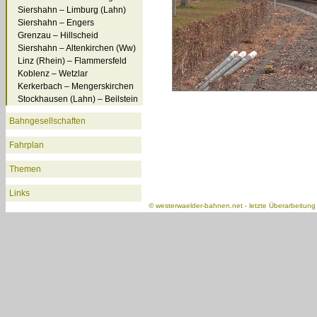
Siershahn – Limburg (Lahn)
Siershahn – Engers
Grenzau – Hillscheid
Siershahn – Altenkirchen (Ww)
Linz (Rhein) – Flammersfeld
Koblenz – Wetzlar
Kerkerbach – Mengerskirchen
Stockhausen (Lahn) – Beilstein
Bahngesellschaften
Fahrplan
Themen
Links
©
westerwaelder-bahnen.net
- letzte Überarbeitun