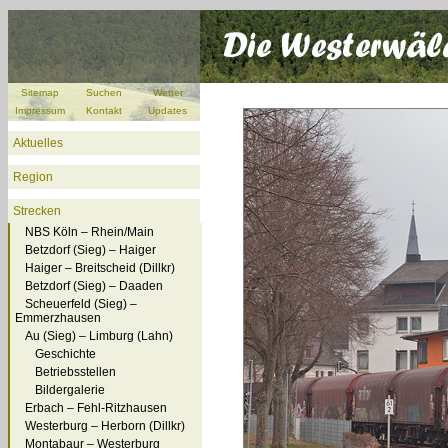
Sitemap
Suchen
Wetter
Impressum
Kontakt
Updates
Aktuelles
Region
Strecken
NBS Köln – Rhein/Main
Betzdorf (Sieg) – Haiger
Haiger – Breitscheid (Dillkr)
Betzdorf (Sieg) – Daaden
Scheuerfeld (Sieg) –
Emmerzhausen
Au (Sieg) – Limburg (Lahn)
Geschichte
Betriebsstellen
Bildergalerie
Erbach – Fehl-Ritzhausen
Westerburg – Herborn (Dillkr)
Montabaur – Westerburg