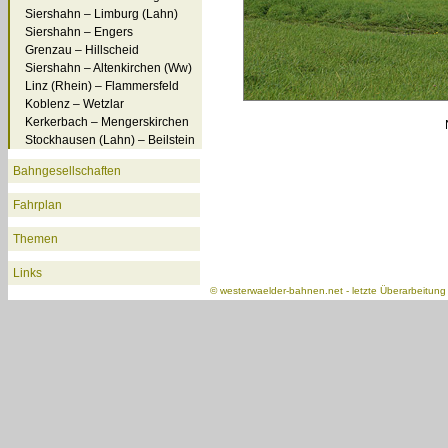
Siershahn – Limburg (Lahn)
Siershahn – Engers
Grenzau – Hillscheid
Siershahn – Altenkirchen (Ww)
Linz (Rhein) – Flammersfeld
Koblenz – Wetzlar
Kerkerbach – Mengerskirchen
Stockhausen (Lahn) – Beilstein
Bahngesellschaften
Fahrplan
Themen
Links
©
westerwaelder-bahnen.net
- letzte Überarbeitun