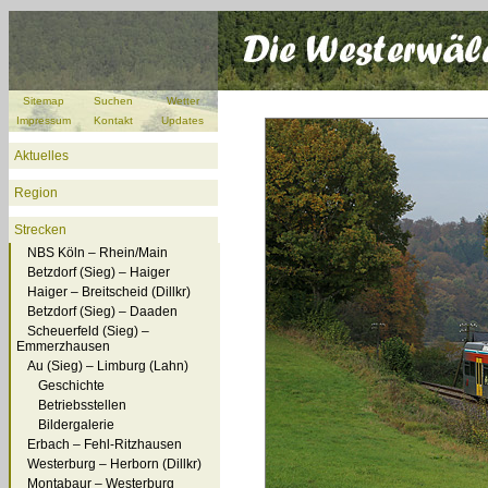
Sitemap
Suchen
Wetter
Impressum
Kontakt
Updates
Aktuelles
Region
Strecken
NBS Köln – Rhein/Main
Betzdorf (Sieg) – Haiger
Haiger – Breitscheid (Dillkr)
Betzdorf (Sieg) – Daaden
Scheuerfeld (Sieg) –
Emmerzhausen
Au (Sieg) – Limburg (Lahn)
Geschichte
Betriebsstellen
Bildergalerie
Erbach – Fehl-Ritzhausen
Westerburg – Herborn (Dillkr)
Montabaur – Westerburg