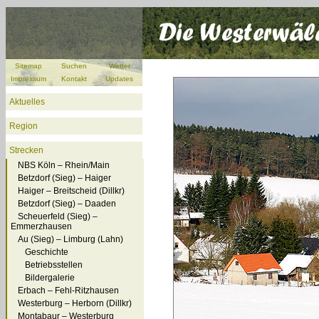
Sitemap
Suchen
Wetter
Impressum
Kontakt
Updates
Aktuelles
Region
Strecken
NBS Köln – Rhein/Main
Betzdorf (Sieg) – Haiger
Haiger – Breitscheid (Dillkr)
Betzdorf (Sieg) – Daaden
Scheuerfeld (Sieg) –
Emmerzhausen
Au (Sieg) – Limburg (Lahn)
Geschichte
Betriebsstellen
Bildergalerie
Erbach – Fehl-Ritzhausen
Westerburg – Herborn (Dillkr)
Montabaur – Westerburg