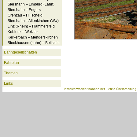
Siershahn – Limburg (Lahn)
Siershahn – Engers
Grenzau – Hillscheid
Siershahn – Altenkirchen (Ww)
Linz (Rhein) – Flammersfeld
Koblenz – Wetzlar
Kerkerbach – Mengerskirchen
Stockhausen (Lahn) – Beilstein
Bahngesellschaften
Fahrplan
Themen
Links
©
westerwaelder-bahnen.net
- letzte Überarbeitun