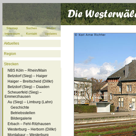
Sitemap
Suchen
Wetter
Impressum
Kontakt
Updates
Aktuelles
Region
Strecken
NBS Köln – Rhein/Main
Betzdorf (Sieg) – Haiger
Haiger – Breitscheid (Dillkr)
Betzdorf (Sieg) – Daaden
Scheuerfeld (Sieg) –
Emmerzhausen
Au (Sieg) – Limburg (Lahn)
Geschichte
Betriebsstellen
Bildergalerie
Erbach – Fehl-Ritzhausen
Westerburg – Herborn (Dillkr)
Montabaur – Westerburg