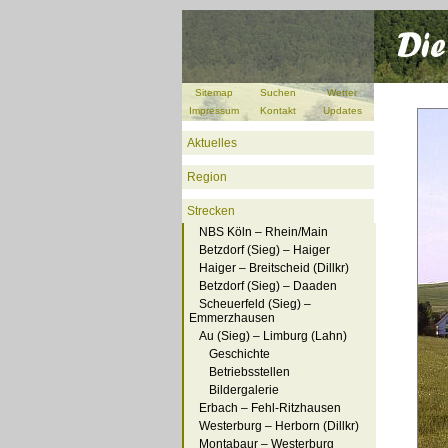
Sitemap
Suchen
Wetter
Impressum
Kontakt
Updates
Aktuelles
Region
Strecken
NBS Köln – Rhein/Main
Betzdorf (Sieg) – Haiger
Haiger – Breitscheid (Dillkr)
Betzdorf (Sieg) – Daaden
Scheuerfeld (Sieg) –
Emmerzhausen
Au (Sieg) – Limburg (Lahn)
Geschichte
Betriebsstellen
Bildergalerie
Erbach – Fehl-Ritzhausen
Westerburg – Herborn (Dillkr)
Montabaur – Westerburg