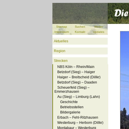
Sitemap
Suchen
Wetter
Impressum
Kontakt
Updates
Aktuelles
Region
Strecken
NBS Köln – Rhein/Main
Betzdorf (Sieg) – Haiger
Haiger – Breitscheid (Dillkr)
Betzdorf (Sieg) – Daaden
Scheuerfeld (Sieg) –
Emmerzhausen
Au (Sieg) – Limburg (Lahn)
Geschichte
Betriebsstellen
Bildergalerie
Erbach – Fehl-Ritzhausen
Westerburg – Herborn (Dillkr)
Montabaur – Westerburg