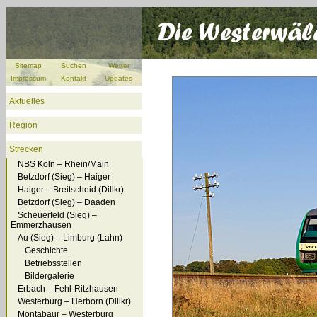
Sitemap
Suchen
Wetter
Impressum
Kontakt
Updates
Aktuelles
Region
Strecken
NBS Köln – Rhein/Main
Betzdorf (Sieg) – Haiger
Haiger – Breitscheid (Dillkr)
Betzdorf (Sieg) – Daaden
Scheuerfeld (Sieg) –
Emmerzhausen
Au (Sieg) – Limburg (Lahn)
Geschichte
Betriebsstellen
Bildergalerie
Erbach – Fehl-Ritzhausen
Westerburg – Herborn (Dillkr)
Montabaur – Westerburg