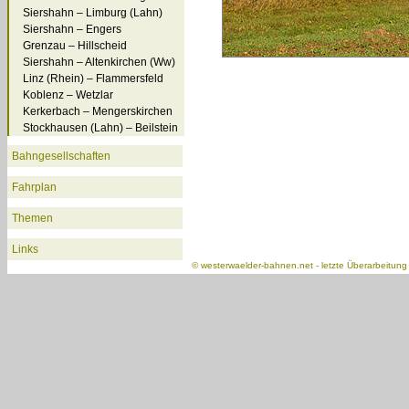
Siershahn – Limburg (Lahn)
Siershahn – Engers
Grenzau – Hillscheid
Siershahn – Altenkirchen (Ww)
Linz (Rhein) – Flammersfeld
Koblenz – Wetzlar
Kerkerbach – Mengerskirchen
Stockhausen (Lahn) – Beilstein
Bahngesellschaften
Fahrplan
Themen
Links
©
westerwaelder-bahnen.net
- letzte Überarbeitun