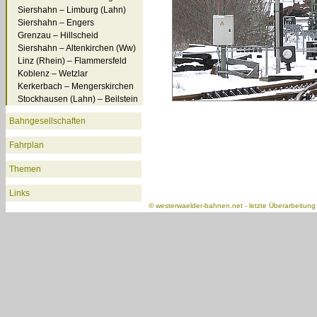
Siershahn – Limburg (Lahn)
Siershahn – Engers
Grenzau – Hillscheid
Siershahn – Altenkirchen (Ww)
Linz (Rhein) – Flammersfeld
Koblenz – Wetzlar
Kerkerbach – Mengerskirchen
Stockhausen (Lahn) – Beilstein
Bahngesellschaften
Fahrplan
Themen
Links
©
westerwaelder-bahnen.net
- letzte Überarbeitun