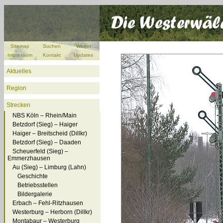
Sitemap
Suchen
Wetter
Impressum
Kontakt
Updates
Aktuelles
Region
Strecken
NBS Köln – Rhein/Main
Betzdorf (Sieg) – Haiger
Haiger – Breitscheid (Dillkr)
Betzdorf (Sieg) – Daaden
Scheuerfeld (Sieg) –
Emmerzhausen
Au (Sieg) – Limburg (Lahn)
Geschichte
Betriebsstellen
Bildergalerie
Erbach – Fehl-Ritzhausen
Westerburg – Herborn (Dillkr)
Montabaur – Westerburg