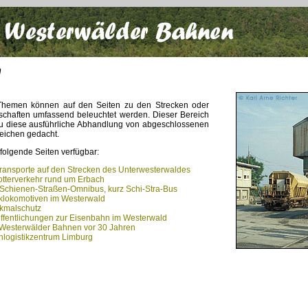
n
 Themen können auf den Seiten zu den Strecken oder
schaften umfassend beleuchtet werden. Dieser Bereich
nau diese ausführliche Abhandlung von abgeschlossenen
ichen gedacht.
 folgende Seiten verfügbar:
ransporte auf den Strecken des Unterwesterwaldes
tterverkehr rund um Erbach
Schienen-Straßen-Omnibus, kurz Schi-Stra-Bus
klokomotiven im Westerwald
kmalschutz
ffentlichungen zur Eisenbahn im Westerwald
Westerwälder Bahnen vor 30 Jahren
logistikzentrum Limburg