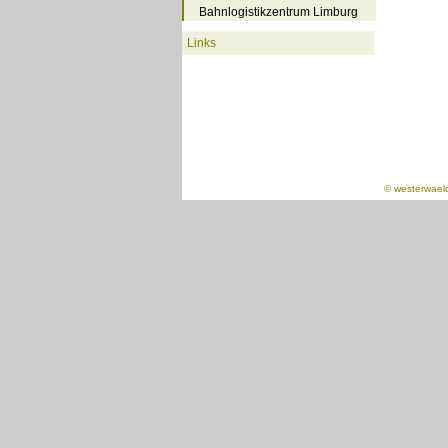
Bahnlogistikzentrum Limburg
Links
©
westerwael