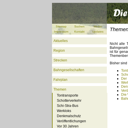
Sitemap
Suchen
Wetter
Theme
Impressum
Kontakt
Updates
Aktuelles
Nicht alle
Bahngesell
Region
ist für ge
Themenbere
Strecken
Bisher sind
Bahngesellschaften
Tont
Scho
Der 
Fahrplan
Wer
Den
Themen
Verö
Die 
Tontransporte
Bahn
Schotterverkehr
Schi-Stra-Bus
Werkloks
Denkmalschutz
Veröffentlichungen
Vor 30 Jahren