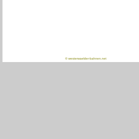
©
westerwaelder-bahnen.net