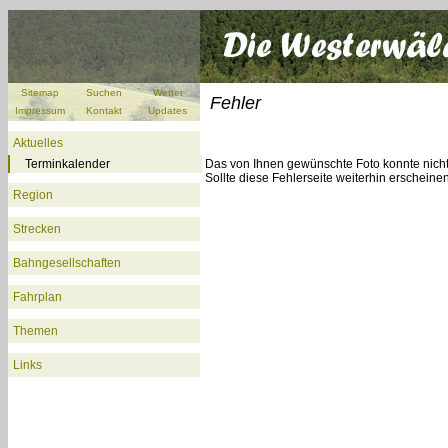
Sitemap
Suchen
Wetter
Fehler
Impressum
Kontakt
Updates
Aktuelles
Terminkalender
Das von Ihnen gewünschte Foto konnte nich
Sollte diese Fehlerseite weiterhin erscheine
Region
Strecken
Bahngesellschaften
Fahrplan
Themen
Links