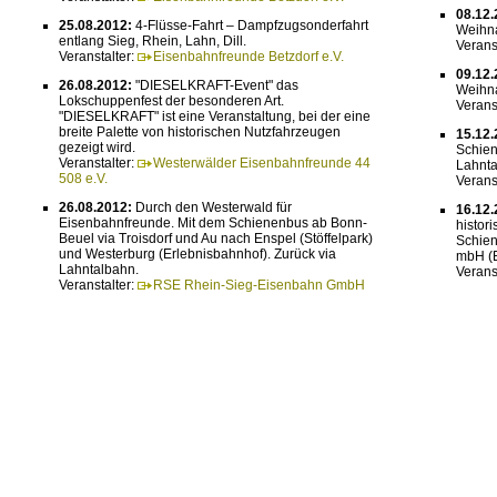
08.12.
25.08.2012:
4-Flüsse-Fahrt – Dampfzugsonderfahrt
Weihna
entlang Sieg, Rhein, Lahn, Dill.
Verans
Veranstalter:
Eisenbahnfreunde Betzdorf e.V.
09.12.
26.08.2012:
"DIESELKRAFT-Event" das
Weihna
Lokschuppenfest der besonderen Art.
Verans
"DIESELKRAFT" ist eine Veranstaltung, bei der eine
breite Palette von historischen Nutzfahrzeugen
15.12.
gezeigt wird.
Schien
Veranstalter:
Westerwälder Eisenbahnfreunde 44
Lahnta
508 e.V.
Verans
26.08.2012:
Durch den Westerwald für
16.12.
Eisenbahnfreunde. Mit dem Schienenbus ab Bonn-
histor
Beuel via Troisdorf und Au nach Enspel (Stöffelpark)
Schien
und Westerburg (Erlebnisbahnhof). Zurück via
mbH (
Lahntalbahn.
Verans
Veranstalter:
RSE Rhein-Sieg-Eisenbahn GmbH