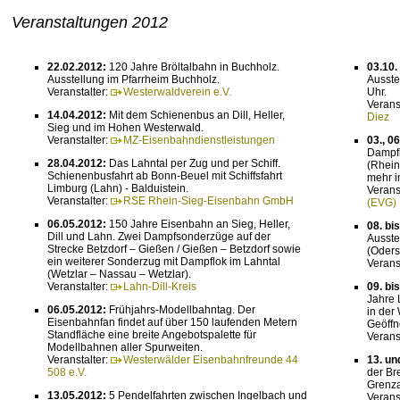
Veranstaltungen 2012
22.02.2012:
120 Jahre Bröltalbahn in Buchholz.
03.10.
Ausstellung im Pfarrheim Buchholz.
Ausste
Veranstalter:
Westerwaldverein e.V.
Uhr.
Verans
14.04.2012:
Mit dem Schienenbus an Dill, Heller,
Diez
Sieg und im Hohen Westerwald.
Veranstalter:
MZ-Eisenbahndienstleistungen
03., 0
Dampfl
28.04.2012:
Das Lahntal per Zug und per Schiff.
(Rhein
Schienenbusfahrt ab Bonn-Beuel mit Schiffsfahrt
mehr i
Limburg (Lahn) - Balduistein.
Verans
Veranstalter:
RSE Rhein-Sieg-Eisenbahn GmbH
(EVG)
06.05.2012:
150 Jahre Eisenbahn an Sieg, Heller,
08. bi
Dill und Lahn. Zwei Dampfsonderzüge auf der
Ausste
Strecke Betzdorf – Gießen / Gießen – Betzdorf sowie
(Oders
ein weiterer Sonderzug mit Dampflok im Lahntal
Verans
(Wetzlar – Nassau – Wetzlar).
Veranstalter:
Lahn-Dill-Kreis
09. bi
Jahre 
06.05.2012:
Frühjahrs-Modellbahntag. Der
in der
Eisenbahnfan findet auf über 150 laufenden Metern
Geöffne
Standfläche eine breite Angebotspalette für
Verans
Modellbahnen aller Spurweiten.
Veranstalter:
Westerwälder Eisenbahnfreunde 44
13. un
508 e.V.
der Br
Grenz
13.05.2012:
5 Pendelfahrten zwischen Ingelbach und
Verans