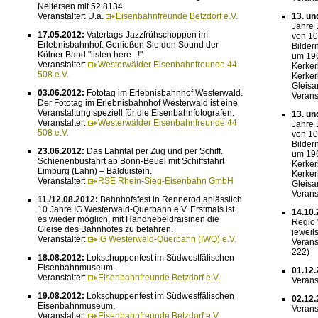
Neitersen mit 52 8134.
Veranstalter: U.a.
Eisenbahnfreunde Betzdorf e.V.
13. un
Jahre 
17.05.2012:
Vatertags-Jazzfrühschoppen im
von 10
Erlebnisbahnhof. Genießen Sie den Sound der
Bilder
Kölner Band "listen here...!".
um 196
Veranstalter:
Westerwälder Eisenbahnfreunde 44
Kerker
508 e.V.
Kerker
Gleisa
03.06.2012:
Fototag im Erlebnisbahnhof Westerwald.
Verans
Der Fototag im Erlebnisbahnhof Westerwald ist eine
Veranstaltung speziell für die Eisenbahnfotografen.
13. un
Veranstalter:
Westerwälder Eisenbahnfreunde 44
Jahre 
508 e.V.
von 10
Bilder
23.06.2012:
Das Lahntal per Zug und per Schiff.
um 196
Schienenbusfahrt ab Bonn-Beuel mit Schiffsfahrt
Kerker
Limburg (Lahn) – Balduistein.
Kerker
Veranstalter:
RSE Rhein-Sieg-Eisenbahn GmbH
Gleisa
Verans
11./12.08.2012:
Bahnhofsfest in Rennerod anlässlich
10 Jahre IG Westerwald-Querbahn e.V. Erstmals ist
14.10.
es wieder möglich, mit Handhebeldraisinen die
Regio 
Gleise des Bahnhofes zu befahren.
jeweil
Veranstalter:
IG Westerwald-Querbahn (IWQ) e.V.
Verans
222)
18.08.2012:
Lokschuppenfest im Südwestfälischen
Eisenbahnmuseum.
01.12.
Veranstalter:
Eisenbahnfreunde Betzdorf e.V.
Verans
19.08.2012:
Lokschuppenfest im Südwestfälischen
02.12.
Eisenbahnmuseum.
Verans
Veranstalter:
Eisenbahnfreunde Betzdorf e.V.