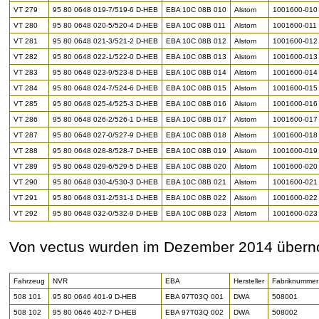
VT 279
95 80 0648 019-7/519-6 D-HEB
EBA 10C 08B 010
Alstom
1001600-010
VT 280
95 80 0648 020-5/520-4 D-HEB
EBA 10C 08B 011
Alstom
1001600-011
VT 281
95 80 0648 021-3/521-2 D-HEB
EBA 10C 08B 012
Alstom
1001600-012
VT 282
95 80 0648 022-1/522-0 D-HEB
EBA 10C 08B 013
Alstom
1001600-013
VT 283
95 80 0648 023-9/523-8 D-HEB
EBA 10C 08B 014
Alstom
1001600-014
VT 284
95 80 0648 024-7/524-6 D-HEB
EBA 10C 08B 015
Alstom
1001600-015
VT 285
95 80 0648 025-4/525-3 D-HEB
EBA 10C 08B 016
Alstom
1001600-016
VT 286
95 80 0648 026-2/526-1 D-HEB
EBA 10C 08B 017
Alstom
1001600-017
VT 287
95 80 0648 027-0/527-9 D-HEB
EBA 10C 08B 018
Alstom
1001600-018
VT 288
95 80 0648 028-8/528-7 D-HEB
EBA 10C 08B 019
Alstom
1001600-019
VT 289
95 80 0648 029-6/529-5 D-HEB
EBA 10C 08B 020
Alstom
1001600-020
VT 290
95 80 0648 030-4/530-3 D-HEB
EBA 10C 08B 021
Alstom
1001600-021
VT 291
95 80 0648 031-2/531-1 D-HEB
EBA 10C 08B 022
Alstom
1001600-022
VT 292
95 80 0648 032-0/532-9 D-HEB
EBA 10C 08B 023
Alstom
1001600-023
Von vectus wurden im Dezember 2014 über
Fahrzeug
NVR
EBA
Hersteller
Fabriknummer
508 101
95 80 0646 401-9 D-HEB
EBA 97T03Q 001
DWA
508001
508 102
95 80 0646 402-7 D-HEB
EBA 97T03Q 002
DWA
508002