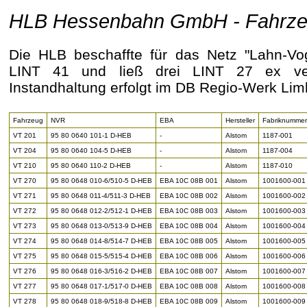
HLB Hessenbahn GmbH - Fahrz
Die HLB beschaffte für das Netz "Lahn-Vo
LINT 41 und ließ drei LINT 27 ex vec
Instandhaltung erfolgt im DB Regio-Werk Lim
Fahrzeug
NVR
EBA
Hersteller
Fabriknummer
VT 201
95 80 0640 101-1 D-HEB
-
Alstom
1187-001
VT 204
95 80 0640 104-5 D-HEB
-
Alstom
1187-004
VT 210
95 80 0640 110-2 D-HEB
-
Alstom
1187-010
VT 270
95 80 0648 010-6/510-5 D-HEB
EBA 10C 08B 001
Alstom
1001600-001
VT 271
95 80 0648 011-4/511-3 D-HEB
EBA 10C 08B 002
Alstom
1001600-002
VT 272
95 80 0648 012-2/512-1 D-HEB
EBA 10C 08B 003
Alstom
1001600-003
VT 273
95 80 0648 013-0/513-9 D-HEB
EBA 10C 08B 004
Alstom
1001600-004
VT 274
95 80 0648 014-8/514-7 D-HEB
EBA 10C 08B 005
Alstom
1001600-005
VT 275
95 80 0648 015-5/515-4 D-HEB
EBA 10C 08B 006
Alstom
1001600-006
VT 276
95 80 0648 016-3/516-2 D-HEB
EBA 10C 08B 007
Alstom
1001600-007
VT 277
95 80 0648 017-1/517-0 D-HEB
EBA 10C 08B 008
Alstom
1001600-008
VT 278
95 80 0648 018-9/518-8 D-HEB
EBA 10C 08B 009
Alstom
1001600-009