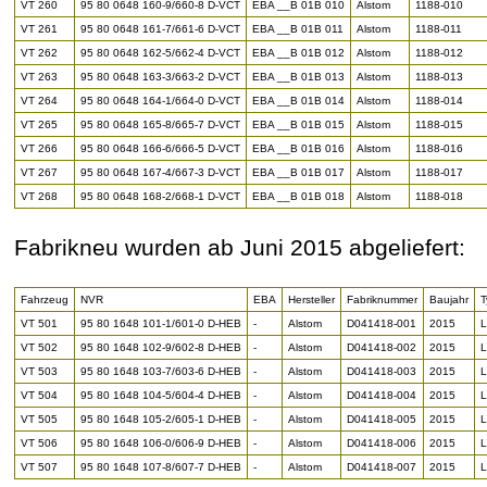
VT 260
95 80 0648 160-9/660-8 D-VCT
EBA __B 01B 010
Alstom
1188-010
VT 261
95 80 0648 161-7/661-6 D-VCT
EBA __B 01B 011
Alstom
1188-011
VT 262
95 80 0648 162-5/662-4 D-VCT
EBA __B 01B 012
Alstom
1188-012
VT 263
95 80 0648 163-3/663-2 D-VCT
EBA __B 01B 013
Alstom
1188-013
VT 264
95 80 0648 164-1/664-0 D-VCT
EBA __B 01B 014
Alstom
1188-014
VT 265
95 80 0648 165-8/665-7 D-VCT
EBA __B 01B 015
Alstom
1188-015
VT 266
95 80 0648 166-6/666-5 D-VCT
EBA __B 01B 016
Alstom
1188-016
VT 267
95 80 0648 167-4/667-3 D-VCT
EBA __B 01B 017
Alstom
1188-017
VT 268
95 80 0648 168-2/668-1 D-VCT
EBA __B 01B 018
Alstom
1188-018
Fabrikneu wurden ab Juni 2015 abgeliefert:
Fahrzeug
NVR
EBA
Hersteller
Fabriknummer
Baujahr
T
VT 501
95 80 1648 101-1/601-0 D-HEB
-
Alstom
D041418-001
2015
L
VT 502
95 80 1648 102-9/602-8 D-HEB
-
Alstom
D041418-002
2015
L
VT 503
95 80 1648 103-7/603-6 D-HEB
-
Alstom
D041418-003
2015
L
VT 504
95 80 1648 104-5/604-4 D-HEB
-
Alstom
D041418-004
2015
L
VT 505
95 80 1648 105-2/605-1 D-HEB
-
Alstom
D041418-005
2015
L
VT 506
95 80 1648 106-0/606-9 D-HEB
-
Alstom
D041418-006
2015
L
VT 507
95 80 1648 107-8/607-7 D-HEB
-
Alstom
D041418-007
2015
L