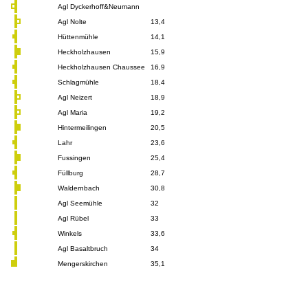
Agl Dyckerhoff&Neumann
Agl Nolte
13,4
Hüttenmühle
14,1
Heckholzhausen
15,9
Heckholzhausen Chaussee
16,9
Schlagmühle
18,4
Agl Neizert
18,9
Agl Maria
19,2
Hintermeilingen
20,5
Lahr
23,6
Fussingen
25,4
Füllburg
28,7
Waldernbach
30,8
Agl Seemühle
32
Agl Rübel
33
Winkels
33,6
Agl Basaltbruch
34
Mengerskirchen
35,1