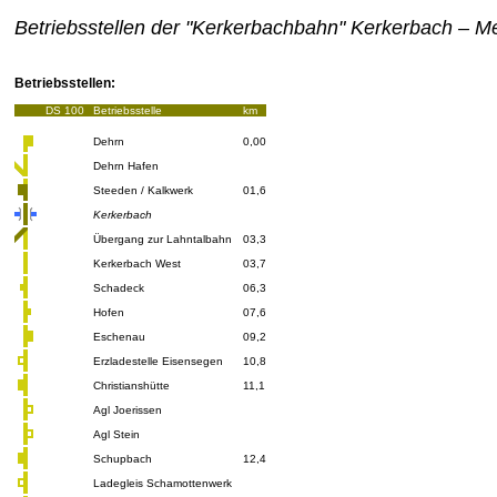
Betriebsstellen der "Kerkerbachbahn" Kerkerbach – M
Betriebsstellen:
DS 100
Betriebsstelle
km
Dehrn
0,00
Dehrn Hafen
Steeden / Kalkwerk
01,6
Kerkerbach
Übergang zur Lahntalbahn
03,3
Kerkerbach West
03,7
Schadeck
06,3
Hofen
07,6
Eschenau
09,2
Erzladestelle Eisensegen
10,8
Christianshütte
11,1
Agl Joerissen
Agl Stein
Schupbach
12,4
Ladegleis Schamottenwerk