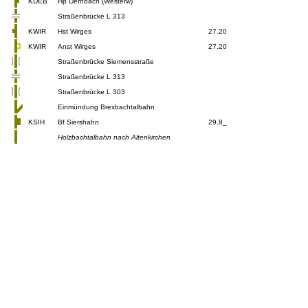
KDEB
Hp Dernbach (Westerw)
Straßenbrücke L 313
KWIR
Hst Wirges
27.20
KWIR
Anst Wirges
27.20
Straßenbrücke Siemensstraße
Straßenbrücke L 313
Straßenbrücke L 303
Einmündung Brexbachtalbahn
KSIH
Bf Siershahn
29.8_
Holzbachtalbahn nach Altenkirchen