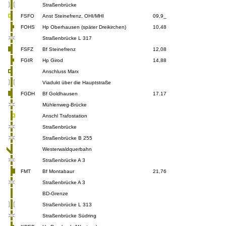
Straßenbrücke
FSFO
Anst Steinefrenz, OHI/MHI
09,9_
FOHS
Hp Oberhausen (später Dreikirchen)
10,48
Straßenbrücke L 317
FSFZ
Bf Steinefrenz
12,08
FGIR
Hp Girod
14,88
Anschluss Marx
Viadukt über die Hauptstraße
FGDH
Bf Goldhausen
17.17
Mühlenweg-Brücke
Anschl Trafostation
Straßenbrücke
Straßenbrücke B 255
Westerwaldquerbahn
Straßenbrücke A 3
FMT
Bf Montabaur
21,76
Straßenbrücke A 3
BD-Grenze
Straßenbrücke L 313
Straßenbrücke Südring