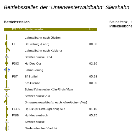
Betriebsstellen der "Unterwesterwaldbahn" Siershahn 
Betriebsstellen
Steinefrenz,
Mitteldeutsche
DS 100
Betriebsstelle
km
Lahntalbahn nach Gießen
FL
Bf Limburg (Lahn)
00,00
Lahntalbahn nach Koblenz
Straßenbrücke B 54
FDIO
Hp Diez Ost
02,19
Lahnquerung
FST
Bf Staffel
05,28
Km-Grenze
00,00
Schnellfahrstrecke Köln-Rhein/Main
Straßenbrücke A 3
Unterwesterwaldbahn nach Altenkirchen (Ww)
FELS
Hp Elz (Kr Limburg/Lahn) Süd
01,40
FNIB
Hp Niedererbach
05,95
Straßenbrücke
Niedererbacher Viadukt