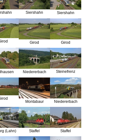
ershahn
Siershahn
Siershahn
Girod
Girod
Girod
Steinefrenz
dhausen
Niedererbach
Girod
Montabaur
Niedererbach
rg (Lahn)
Staffel
Staffel