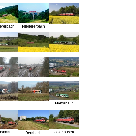
ererbach
Niedererbach
Montabaur
ershahn
Goldhausen
Dernbach