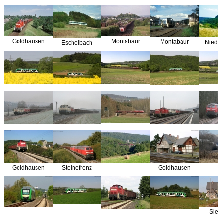
Goldhausen
Montabaur
Montabaur
Nied
Eschelbach
Goldhausen
Steinefrenz
Goldhausen
Si