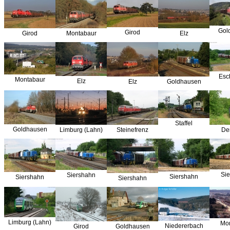
Gol
Girod
Girod
Montabaur
Elz
Esc
Montabaur
Elz
Elz
Goldhausen
Staffel
Goldhausen
Limburg (Lahn)
Steinefrenz
De
Si
Siershahn
Siershahn
Siershahn
Siershahn
Limburg (Lahn)
Mo
Niedererbach
Girod
Goldhausen