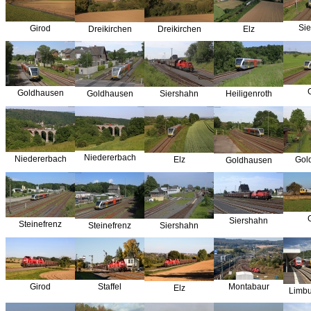
Si
Girod
Dreikirchen
Dreikirchen
Elz
Goldhausen
Goldhausen
Siershahn
Heiligenroth
Niedererbach
Niedererbach
Elz
Gol
Goldhausen
Siershahn
Steinefrenz
Steinefrenz
Siershahn
Girod
Staffel
Montabaur
Elz
Limbu