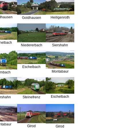
dhausen
Heiligenroth
Goldhausen
helbach
Niedererbach
Siershahn
Eschelbach
Montabaur
rnbach
Eschelbach
ershahn
Steinefrenz
ntabaur
Girod
Girod