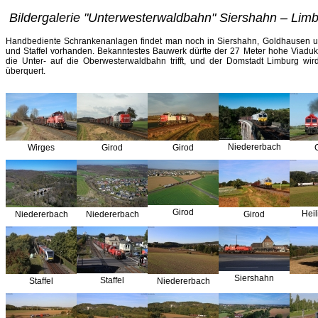
Bildergalerie "Unterwesterwaldbahn" Siershahn – Lim
Handbediente Schrankenanlagen findet man noch in Siershahn, Goldhausen und
und Staffel vorhanden. Bekanntestes Bauwerk dürfte der 27 Meter hohe Viadukt
die Unter- auf die Oberwesterwaldbahn trifft, und der Domstadt Limburg wir
überquert.
Niedererbach
Wirges
Girod
Girod
Girod
Heil
Niedererbach
Niedererbach
Girod
Siershahn
Staffel
Staffel
Niedererbach