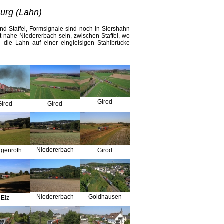
burg (Lahn)
 Staffel, Formsignale sind noch in Siershahn
 nahe Niedererbach sein, zwischen Staffel, wo
d die Lahn auf einer eingleisigen Stahlbrücke
Girod
Girod
Girod
Niedererbach
igenroth
Girod
Niedererbach
Goldhausen
Elz