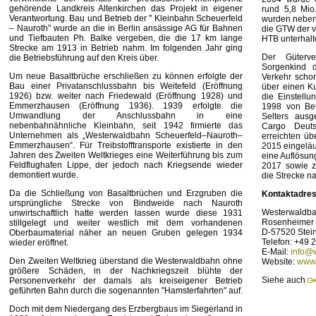
gehörende Landkreis Altenkirchen das Projekt in eigener
rund 5,8 Mio
Verantwortung. Bau und Betrieb der " Kleinbahn Scheuerfeld
wurden neben
– Nauroth" wurde an die in Berlin ansässige AG für Bahnen
die GTW der v
und Tiefbauten Ph. Balke vergeben, die die 17 km lange
HTB unterhalt
Strecke am 1913 in Betrieb nahm. Im folgenden Jahr ging
Der Güterv
die Betriebsführung auf den Kreis über.
Sorgenkind 
Um neue Basaltbrüche erschließen zu können erfolgte der
Verkehr schon
Bau einer Privatanschlussbahn bis Weitefeld (Eröffnung
über einen Ku
1926) bzw. weiter nach Friedewald (Eröffnung 1928) und
die Einstell
Emmerzhausen (Eröffnung 1936). 1939 erfolgte die
1998 von Be
Umwandlung der Anschlussbahn in eine
Selters ausg
nebenbahnähnliche Kleinbahn, seit 1942 firmierte das
Cargo Deuts
Unternehmen als „Westerwaldbahn Scheuerfeld–Nauroth–
erreichten ü
Emmerzhausen“. Für Treibstofftransporte existierte in den
2015 eingeläut
Jahren des Zweiten Weltkrieges eine Weiterführung bis zum
eine Auflösu
Feldflughafen Lippe, der jedoch nach Kriegsende wieder
2017 sowie zu
demontiert wurde.
die Strecke na
Da die Schließung von Basaltbrüchen und Erzgruben die
Kontaktadre
ursprüngliche Strecke von Bindweide nach Nauroth
Westerwaldba
unwirtschaftlich hatte werden lassen wurde diese 1931
Rosenheimer 
stillgelegt und weiter westlich mit dem vorhandenen
D-57520 Stei
Oberbaumaterial näher an neuen Gruben gelegen 1934
Telefon: +49 
wieder eröffnet.
E-Mail:
info@
Den Zweiten Weltkrieg überstand die Westerwaldbahn ohne
Website:
www.
größere Schäden, in der Nachkriegszeit blühte der
Siehe auch
Personenverkehr der damals als kreiseigener Betrieb
geführten Bahn durch die sogenannten "Hamsterfahrten" auf.
Doch mit dem Niedergang des Erzbergbaus im Siegerland in