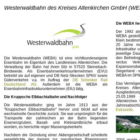
Westerwaldbahn des Kreises Altenkirchen GmbH (W
Die WEBA he
Der 1992 als
WEBA gestoße
Klein bestim
20 Jahre m
Infrastruktur
jeweilige Dau
den Betriebs
Die Westerwaldbahn (WEBA) ist eine nichtbundeseigene
vectus Verk
Eisenbahn im Eigentum des Landkreises Altenkirchen. Die
Expansionsbe
Verwaltung der Bahn hat ihren Sitz in 57520 Steinebach-
Siegerland - v
Bindweide. Als Eisenbahnverkehrsunternehmen (EVU)
WEBA im SPNV
betreibt sie auf eigenen und DB Netz-Strecken SPNV sowie
Güterverkehre v.a. im Auftrag der
DB Schenker Rail
Das Vermögen
Deutschland AG
. Außerdem ist die WEBA als
Kreises Alt
Eisenbahninfrastrukturunternehmen (EIU) tätig.
Ausglieder
25.05.1999 
Die Kruppsche Elbbachtalbahn und Nachfolger
Altenkirche
Die Westerwaldbahn ging im Jahre 1913 aus der
Jahresabschl
"Kruppschen Elbbachtalbahn" hervor und blickt auf eine
Extraseite
.
wechselvolle Geschichte zurück. Sie war ursprünglich für die
Transporte der zahlreichen an der Bahn liegenden
Eisenerzgruben, Basalt- und Klebsandbrüche erbaut
worden, es herrschte reger Massengutverkehr.
Nachdem die Gründung einer Aktiengesellschaft scheiterte
verwirklichte der damals zur preußischen Rheinprovinz
2004 wurde d