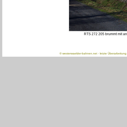
RTS 272 205 brummt mit an
©
westerwaelder-bahnen.net
- letzte Überarbeitun