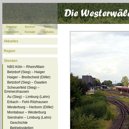
Sitemap
Suchen
Wetter
Impressum
Kontakt
Updates
Aktuelles
Region
Strecken
NBS Köln – Rhein/Main
Betzdorf (Sieg) – Haiger
Haiger – Breitscheid (Dillkr)
Betzdorf (Sieg) – Daaden
Scheuerfeld (Sieg) –
Emmerzhausen
Au (Sieg) – Limburg (Lahn)
Erbach – Fehl-Ritzhausen
Westerburg – Herborn (Dillkr)
Montabaur – Westerburg
Siershahn – Limburg (Lahn)
Geschichte
Betriebsstellen