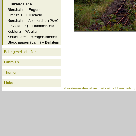
Bildergalerie
Siershahn – Engers
Grenzau – Hillscheid
Siershahn – Altenkirchen (Ww)
Linz (Rhein) – Flammersfeld
Koblenz – Wetzlar
Kerkerbach – Mengerskirchen
Stockhausen (Lahn) – Beilstein
Bahngesellschaften
Fahrplan
Themen
Links
©
westerwaelder-bahnen.net
- letzte Überarbeitun