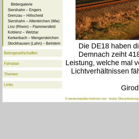
Bildergalerie
Siershahn – Engers
Grenzau – Hillscheid
Siershahn – Altenkirchen (Ww)
Linz (Rhein) – Flammersfeld
Koblenz – Wetzlar
Kerkerbach – Mengerskirchen
Stockhausen (Lahn) – Beilstein
Die DE18 haben die
Demnach zeiht 418
Bahngesellschaften
Leistung, welche mal v
Fahrplan
Lichtverhältnissen f
Themen
Links
Girod
©
westerwaelder-bahnen.net
- letzte Überarbeitun