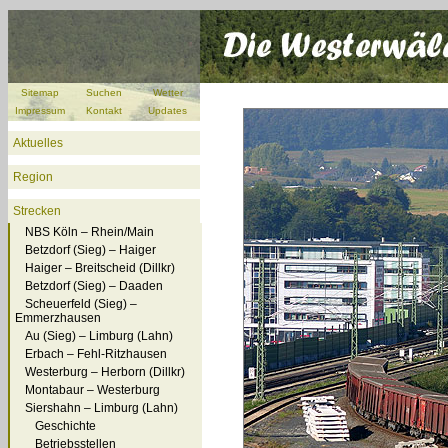
Sitemap
Suchen
Wetter
Impressum
Kontakt
Updates
Aktuelles
Region
Strecken
NBS Köln – Rhein/Main
Betzdorf (Sieg) – Haiger
Haiger – Breitscheid (Dillkr)
Betzdorf (Sieg) – Daaden
Scheuerfeld (Sieg) –
Emmerzhausen
Au (Sieg) – Limburg (Lahn)
Erbach – Fehl-Ritzhausen
Westerburg – Herborn (Dillkr)
Montabaur – Westerburg
Siershahn – Limburg (Lahn)
Geschichte
Betriebsstellen