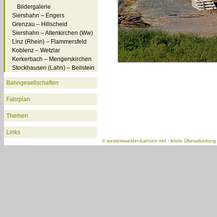
Bildergalerie
Siershahn – Engers
Grenzau – Hillscheid
Siershahn – Altenkirchen (Ww)
Linz (Rhein) – Flammersfeld
Koblenz – Wetzlar
Kerkerbach – Mengerskirchen
Stockhausen (Lahn) – Beilstein
Bahngesellschaften
Fahrplan
Themen
Links
©
westerwaelder-bahnen.net
- letzte Überarbeitun