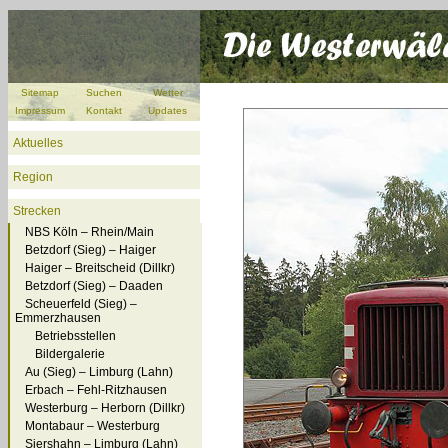
Sitemap
Suchen
Wetter
Impressum
Kontakt
Updates
Aktuelles
Region
Strecken
NBS Köln – Rhein/Main
Betzdorf (Sieg) – Haiger
Haiger – Breitscheid (Dillkr)
Betzdorf (Sieg) – Daaden
Scheuerfeld (Sieg) –
Emmerzhausen
Betriebsstellen
Bildergalerie
Au (Sieg) – Limburg (Lahn)
Erbach – Fehl-Ritzhausen
Westerburg – Herborn (Dillkr)
Montabaur – Westerburg
Siershahn – Limburg (Lahn)