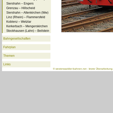
Siershahn – Engers
Grenzau – Hillscheid
Siershahn – Altenkirchen (Ww)
Linz (Rhein) – Flammersfeld
Koblenz – Wetzlar
Kerkerbach – Mengerskirchen
Stockhausen (Lahn) – Beilstein
Bahngesellschaften
Fahrplan
Themen
Links
©
westerwaelder-bahnen.net
- letzte Überarbeitun