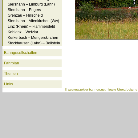
Siershahn – Limburg (Lahn)
Siershahn – Engers
Grenzau – Hillscheid
Siershahn – Altenkirchen (Ww)
Linz (Rhein) – Flammersfeld
Koblenz – Wetzlar
Kerkerbach – Mengerskirchen
Stockhausen (Lahn) – Beilstein
Bahngesellschaften
Fahrplan
Themen
Links
©
westerwaelder-bahnen.net
- letzte Überarbeitun