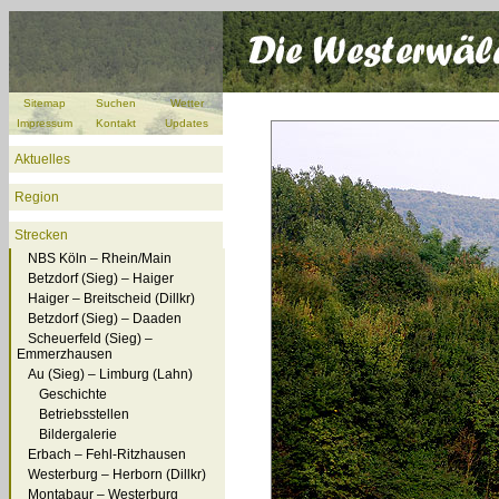
Sitemap
Suchen
Wetter
Impressum
Kontakt
Updates
Aktuelles
Region
Strecken
NBS Köln – Rhein/Main
Betzdorf (Sieg) – Haiger
Haiger – Breitscheid (Dillkr)
Betzdorf (Sieg) – Daaden
Scheuerfeld (Sieg) –
Emmerzhausen
Au (Sieg) – Limburg (Lahn)
Geschichte
Betriebsstellen
Bildergalerie
Erbach – Fehl-Ritzhausen
Westerburg – Herborn (Dillkr)
Montabaur – Westerburg