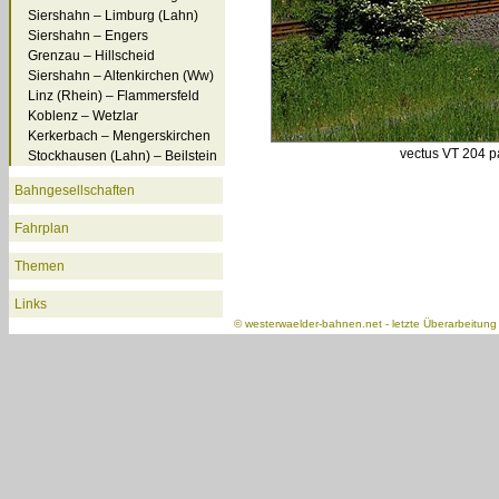
Siershahn – Limburg (Lahn)
Siershahn – Engers
Grenzau – Hillscheid
Siershahn – Altenkirchen (Ww)
Linz (Rhein) – Flammersfeld
Koblenz – Wetzlar
Kerkerbach – Mengerskirchen
vectus VT 204 p
Stockhausen (Lahn) – Beilstein
Bahngesellschaften
Fahrplan
Themen
Links
©
westerwaelder-bahnen.net
- letzte Überarbeitun