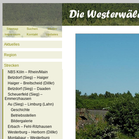
Sitemap
Suchen
Wetter
Impressum
Kontakt
Updates
Aktuelles
Region
Strecken
NBS Köln – Rhein/Main
Betzdorf (Sieg) – Haiger
Haiger – Breitscheid (Dillkr)
Betzdorf (Sieg) – Daaden
Scheuerfeld (Sieg) –
Emmerzhausen
Au (Sieg) – Limburg (Lahn)
Geschichte
Betriebsstellen
Bildergalerie
Erbach – Fehl-Ritzhausen
Westerburg – Herborn (Dillkr)
Montabaur – Westerburg