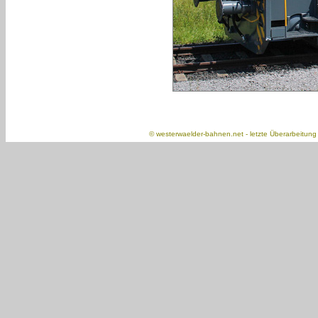
©
westerwaelder-bahnen.net
- letzte Überarbeitun