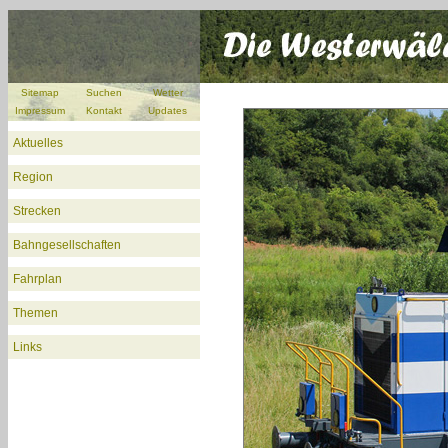
Sitemap
Suchen
Wetter
Impressum
Kontakt
Updates
Aktuelles
Region
Strecken
Bahngesellschaften
Fahrplan
Themen
Links