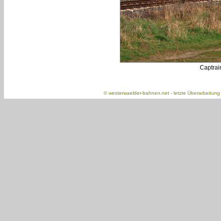
Captrai
©
westerwaelder-bahnen.net
- letzte Überarbeitun