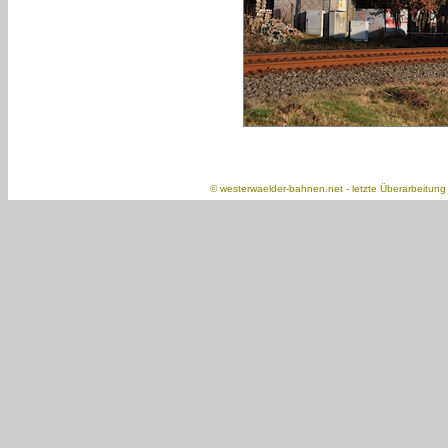
©
westerwaelder-bahnen.net
- letzte Überarbeitun